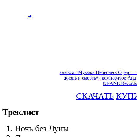
◄
альбом «Музыка Небесных Сфер — ч
жизнь и смерть» | композитор Ан
NEANE Records
СКАЧАТЬ
КУП
Треклист
Ночь без Луны