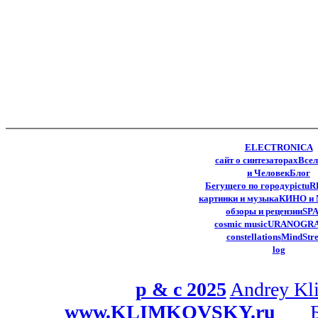
ELECTRONICA
сайт о синтезаторах
Всел
и Человек
Блог
Бегущего по городу
pictuR
картинки и музыка
КИНО и
обзоры и рецензии
SP
cosmic music
URANOGRA
constellations
MindStr
log
p & c 2025
Andrey Kl
www.KLIMKOVSKY.ru