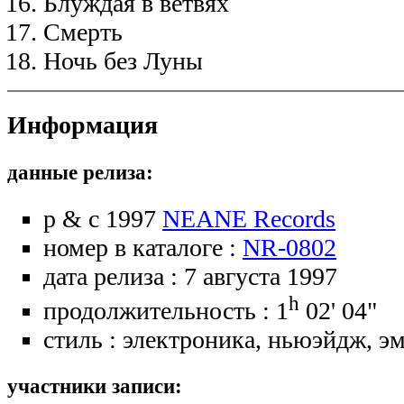
Блуждая в ветвях
Смерть
Ночь без Луны
Информация
данные релиза:
p & c 1997
NEANE Records
номер в каталоге :
NR-0802
дата релиза : 7 августа 1997
h
продолжительность : 1
02' 04"
стиль : электроника, ньюэйдж, э
участники записи: