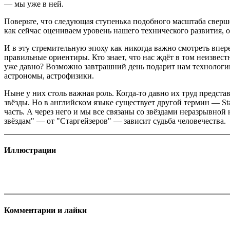
— мы уже в ней.
Поверьте, что следующая ступенька подобного масштаба сверше
как сейчас оцениваем уровень нашего технического развития, 
И в эту стремительную эпоху как никогда важно смотреть впер
правильные ориентиры. Кто знает, что нас ждёт в том неизвес
уже давно? Возможно завтрашний день подарит нам технологи
астрономы, астрофизики.
Ныне у них столь важная роль. Когда-то давно их труд предст
звёзды. Но в английском языке существует другой термин — St
часть. А через него и мы все связаны со звёздами неразрывной
звёздам" — от "Старгейзеров" — зависит судьба человечества.
Иллюстрации
Комментарии и лайки