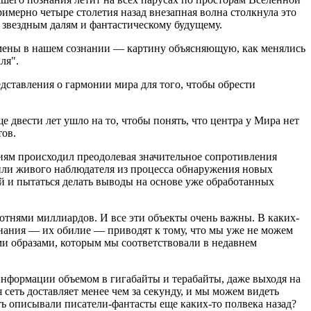
Примерно четыре столетия назад внезапная волна столкнула это
 звездным далям и фантастическому будущему.
ены в нашем сознании — картину объясняющую, как менялись
ля".
дставления о гармонии мира для того, чтобы обрести
е двести лет ушло на то, чтобы понять, что центра у Мира нет
тов.
гиям происходил преодолевая значительное сопротивления
или живого наблюдателя из процесса обнаружения новых
й и пытаться делать выводы на основе уже обработанных
отнями миллиардов. И все эти объекты очень важны. В каких-
 знания — их обилие — приводят к тому, что мы уже не можем
еми образами, которым мы соответствовали в недавнем
нформации объемом в гигабайты и терабайты, даже выходя на
еть доставляет менее чем за секунду, и мы можем видеть
сть описывали писатели-фантасты еще каких-то полвека назад?