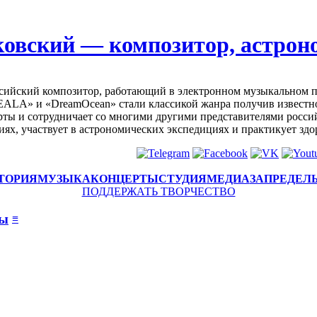
овский — композитор, астрон
ийский композитор, работающий в электронном музыкальном п
EALA» и «DreamOcean» стали классикой жанра получив известнос
ты и сотрудничает со многими другими представителями россий
иях, участвует в астрономических экспедициях и практикует зд
ТОРИЯ
МУЗЫКА
КОНЦЕРТЫ
СТУДИЯ
МЕДИА
ЗАПРЕДЕЛ
ПОДДЕРЖАТЬ ТВОРЧЕСТВО
мы
≡