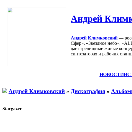
Андрей Климк
Андрей Климковский
— росс
Сфер», «Звездное небо», «AL
дает зрелищные живые концер
синтезаторах и рабочих станц
НОВОСТИ
ИС
Андрей Климковский
»
Дискография
»
Альбо
Stargazer