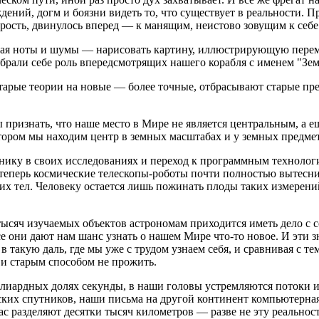
ждений, догм и боязни видеть то, что существует в реальности. 
рость, двинулось вперед — к манящим, неистово зовущим к себе
вая ноты и шумы — нарисовать картину, иллюстрирующую перем
ыбрали себе роль впередсмотрящих нашего корабля с именем "Зем
тарые теории на новые — более точные, отбрасывают старые пре
 признать, что наше место в Мире не является центральным, а ещ
отором мы находим центр в земных масштабах и у земных предме
онику в своих исследованиях и переход к программным техноло
 теперь космические телескопы-роботы почти полностью вытесн
их тел. Человеку остается лишь пожинать плоды таких измерени
ысяч изучаемых объектов астрономам приходится иметь дело с с
все они дают нам шанс узнать о нашем Мире что-то новое. И эти
в такую даль, где мы уже с трудом узнаем себя, и сравнивая с т
 и старым способом не прожить.
иардных долях секунды, в наши головы устремляются потоки и
их спутников, наши письма на другой континент компьютерная с
нас разделяют десятки тысяч километров — разве не эту реально