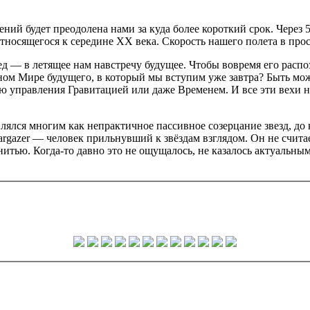
ний будет преодолена нами за куда более короткий срок. Через 
относящегося к середине XX века. Скорость нашего полета в пр
ед — в летящее нам навстречу будущее. Чтобы вовремя его распо
тном Мире будущего, в который мы вступим уже завтра? Быть мо
ю управления Гравитацией или даже Временем. И все эти вехи
авлялся многим как непрактичное пассивное созерцание звезд, 
argazer — человек прильнувший к звёздам взглядом. Он не счита
 нитью. Когда-то давно это не ощущалось, не казалось актуальн