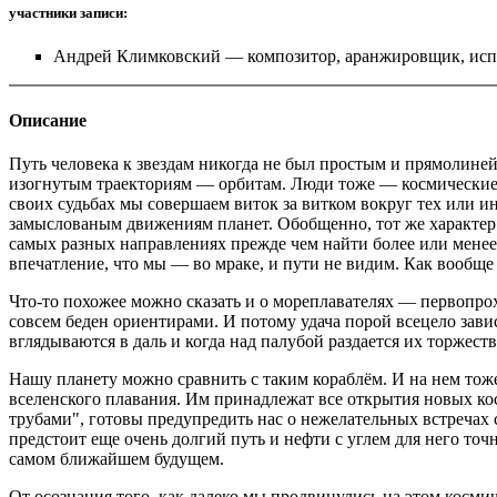
участники записи:
Андрей Климковский — композитор, аранжировщик, испол
Описание
Путь человека к звездам никогда не был простым и прямолине
изогнутым траекториям — орбитам. Люди тоже — космические 
своих судьбах мы совершаем виток за витком вокруг тех или и
замыслованым движениям планет. Обобщенно, тот же характер и
самых разных направлениях прежде чем найти более или менее
впечатление, что мы — во мраке, и пути не видим. Как вообще
Что-то похожее можно сказать и о мореплавателях — первопро
совсем беден ориентирами. И потому удача порой всецело завис
вглядываются в даль и когда над палубой раздается их торжест
Нашу планету можно сравнить с таким кораблём. И на нем то
вселенского плавания. Им принадлежат все открытия новых к
трубами", готовы предупредить нас о нежелательных встречах
предстоит еще очень долгий путь и нефти с углем для него то
самом ближайшем будущем.
От осознания того, как далеко мы продвинулись на этом космич