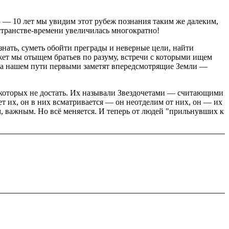
5 — 10 лет мы увидим этот рубеж познания таким же далеким,
остранстве-времени увеличилась многократно!
знать, суметь обойти преграды и неверные цели, найти
жет мы отыщем братьев по разуму, встречи с которыми ищем
 на нашем пути первыми заметят впередсмотрящие Земли —
до которых не достать. Их называли Звездочетами — считающими
ет их, он в них всматривается — он неотделим от них, он — их
ым, важным. Но всё меняется. И теперь от людей "прильнувших к