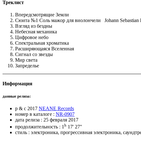
Треклист
Впередсмотрящие Земли
Сюита №1 Соль мажор для виолончели
Johann Sebastian
Взгляд из бездны
Небесная механика
Цифровое небо
Спектральная хроматика
Расширяющаяся Вселенная
Сигнал со звезды
Мир света
Запределье
Информация
данные релиза:
p & c 2017
NEANE Records
номер в каталоге :
NR-0907
дата релиза : 25 февраля 2017
h
продолжительность : 1
17' 27"
стиль : электроника, прогрессивная электроника, саундт