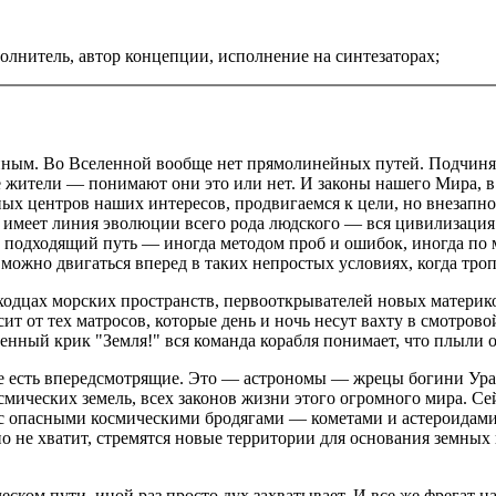
нитель, автор концепции, исполнение на синтезаторах;
йным. Во Вселенной вообще нет прямолинейных путей. Подчиняя
жители — понимают они это или нет. И законы нашего Мира, в
ных центров наших интересов, продвигаемся к цели, но внезапн
меет линия эволюции всего рода людского — вся цивилизация по
 подходящий путь — иногда методом проб и ошибок, иногда по м
 можно двигаться вперед в таких непростых условиях, когда тр
ходцах морских пространств, первооткрывателей новых материк
ит от тех матросов, которые день и ночь несут вахту в смотров
венный крик "Земля!" вся команда корабля понимает, что плыли 
же есть впередсмотрящие. Это — астрономы — жрецы богини Ура
осмических земель, всех законов жизни этого огромного мира.
 с опасными космическими бродягами — кометами и астероидами
чно не хватит, стремятся новые территории для основания земны
еском пути, иной раз просто дух захватывает. И все же фрегат 