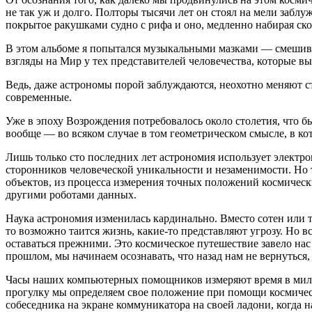
не так уж и долго. Полторы тысячи лет он стоял на мели заблу
покрытое ракушками судно с рифа и оно, медленно набирая ско
В этом альбоме я попытался музыкальными мазками — смеши
взгляды на Мир у тех представителей человечества, которые в
Ведь, даже астрономы порой заблуждаются, неохотно меняют с
современные.
Уже в эпоху Возрождения потребовалось около столетия, что бы
вообще — во всяком случае в том геометрическом смысле, в к
Лишь только сто последних лет астрономия использует электр
сторонников человеческой уникальности и незаменимости. Но
объектов, из процесса измерения точных положений космическ
другими роботами данных.
Наука астрономия изменилась кардинально. Вместо сотен или т
то возможно таится жизнь, какие-то представляют угрозу. Но 
оставаться прежними. Это космическое путешествие завело нас 
прошлом, мы начинаем осознавать, что назад нам не вернуться,
Часы наших компьютерных помощников измеряют время в милл
прогулку мы определяем свое положение при помощи космическ
собеседника на экране коммуникатора на своей ладони, когда 