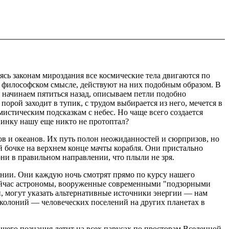
сь законам мироздания все космические тела двигаются по
 философском смысле, действуют на них подобным образом. В
о начинаем пятиться назад, описываем петли подобно
рой заходит в тупик, с трудом выбирается из него, мечется в
истическим подсказкам с небес. Но чаще всего создается
опинку нашу еще никто не протоптал?
ов и океанов. Их путь полон неожиданностей и сюрпризов, но
ой бочке на верхнем конце мачты корабля. Они пристально
они в правильном направлении, что плыли не зря.
нии. Они каждую ночь смотрят прямо по курсу нашего
 Сейчас астрономы, вооруженные современными "подзорными
, могут указать альтернативные источники энергии — нам
х колоний — человеческих поселений на других планетах в
нашего познания летит на всех парусах по просторам Вселенной