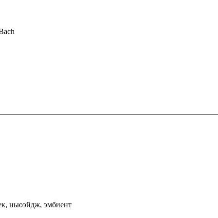
 Bach
рек, ньюэйдж, эмбиент