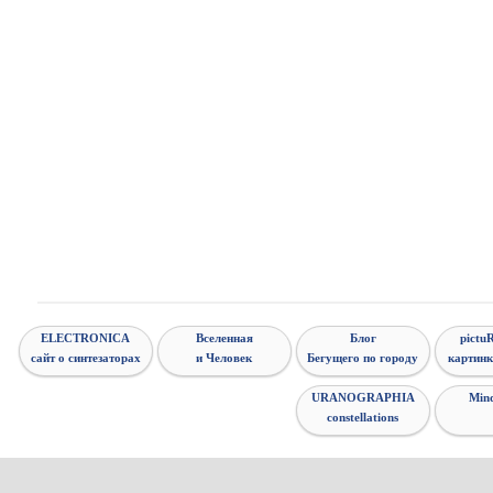
ELECTRONICA
Вселенная
Блог
pictuR
сайт о синтезаторах
и Человек
Бегущего по городу
картинк
URANOGRAPHIA
Min
constellations