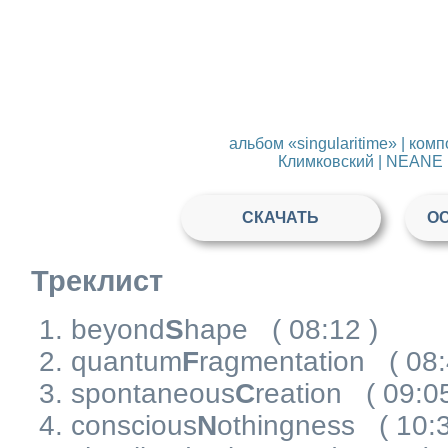
альбом «singularitime» | ком
Климковский | NEANE 
СКАЧАТЬ
О
Треклист
beyond
S
hape
( 08:12 )
quantum
F
ragmentation
( 08
spontaneous
C
reation
( 09:0
conscious
N
othingness
( 10: