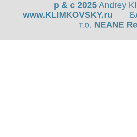
p & c 2025
Andrey K
www.KLIMKOVSKY.ru
Б
т.о.
NEANE Re