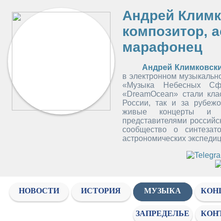
Андрей Климк
композитор, 
марафонец
Андрей Климковск
в электронном музыкальн
«Музыка Небесных Сф
«DreamOcean» стали клас
России, так и за рубеж
живые концерты и с
представителями российс
сообщество о синтезат
астрономических экспедиц
НОВОСТИ
ИСТОРИЯ
МУЗЫКА
КОН
ЗАПРЕДЕЛЬЕ
КОН