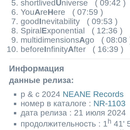
shortlived
U
niverse
( 09:42 )
You
A
re
H
ere
( 07:59 )
good
I
nevitability
( 09:53 )
Spiral
E
xponential
( 12:36 )
multidimensions
A
go
( 08:08 
before
I
nfinity
A
fter
( 16:39 )
Информация
данные релиза:
p & c 2024
NEANE Records
номер в каталоге :
NR-1103
дата релиза : 21 июля 2024
h
продолжительность : 1
41' 