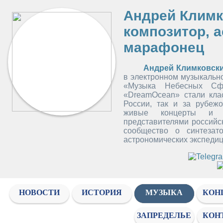
Андрей Климк
композитор, 
марафонец
Андрей Климковск
в электронном музыкальн
«Музыка Небесных Сф
«DreamOcean» стали клас
России, так и за рубеж
живые концерты и с
представителями российс
сообщество о синтезат
астрономических экспедиц
НОВОСТИ
ИСТОРИЯ
МУЗЫКА
КОН
ЗАПРЕДЕЛЬЕ
КОН