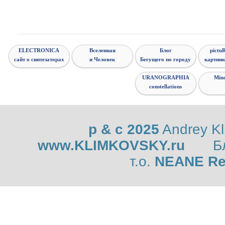
ELECTRONICA
Вселенная
Блог
pictuR
сайт о синтезаторах
и Человек
Бегущего по городу
картинк
URANOGRAPHIA
Min
constellations
p & c 2025
Andrey K
www.KLIMKOVSKY.ru
Б
т.о.
NEANE Re